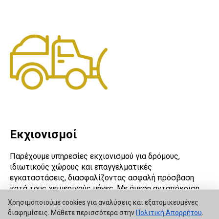
Εκχιονισμοί
Παρέχουμε υπηρεσίες εκχιονισμού για δρόμους,
ιδιωτικούς χώρους και επαγγελματικές
εγκαταστάσεις, διασφαλίζοντας ασφαλή πρόσβαση
κατά τους χειμερινούς μήνες. Με άμεση ανταπόκριση
και κατάλληλο εξοπλισμό, αντιμετωπίζουμε
Χρησιμοποιούμε cookies για αναλύσεις και εξατομικευμένες
αποτελεσματικά τα έντονα καιρικά φαινόμενα.
διαφημίσεις. Μάθετε περισσότερα στην
Πολιτική Απορρήτου
.